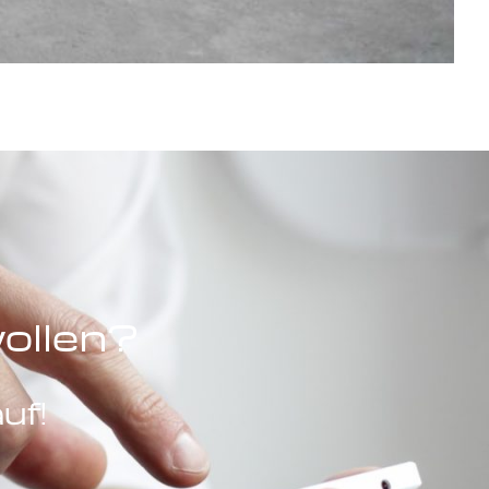
wollen?
uf!