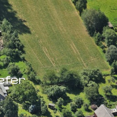
efer
 ?